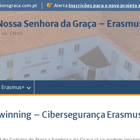
ionsgraca.com.pt
Alerta:
Inscrições para o novo projeto
 Nossa Senhora da Graça – Erasm
+ no CNSG
Erasmus+
Twinning – Cibersegurança Erasmu
al do Colégio de Nossa Senhora da Graça já se podem inscr