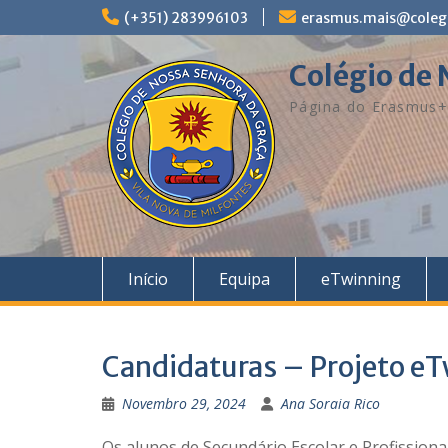
Skip
(+351) 283996103
erasmus.mais@coleg
to
content
Colégio de
Página do Erasmus
Início
Equipa
eTwinning
Candidaturas – Projeto e
Novembro 29, 2024
Ana Soraia Rico
Os alunos de Secundário Escolar e Profission