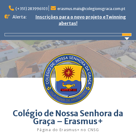
Skip
to
(+351) 283996103
erasmus.mais@colegionsgraca.com.pt
content
Alerta:
Inscrições para o novo projeto eTwinning
abertas!
Colégio de Nossa Senhora da
Graça – Erasmus+
Página do Erasmus+ no CNSG